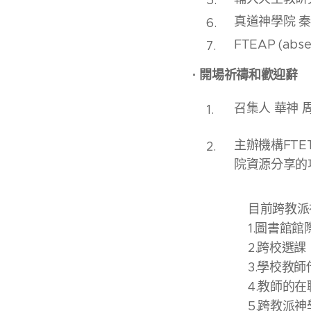
真道神學院 
FTEAP (abse
·
開場祈禱和歡迎辭
召集人 華神
主辦機構FTE
院資源分享的
目前跨教派
1.圖書館館
2.跨校選課
3.學校教師
4.教師的
5.跨教派