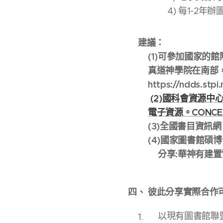
4) 每1-2
建議：
(1)可參加國家的
真道神學院在南部
https://ndds.stpi.
(2)國科會資源中
電子資源。CONCERT網址
(3)全國書目資訊網
(4)國家圖書館碩
分享:
華神有建置
四、 彼此分享實際合作
以現有圖書館聯