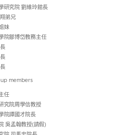
學研究院 劉維玲館長
王翔弟兄
敏姐妹
學院鄒博岱教務主任
館長
館長
館長
oup members
 主任
研究院周學信教授
學院譚國才院長
 吳孟翰教授(請假)
究院 司馬忠院長