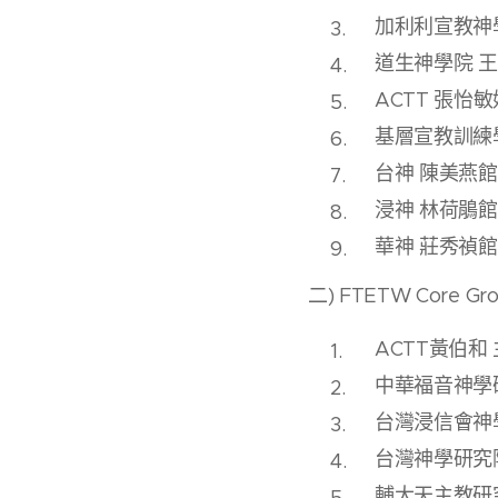
加利利宣教神
道生神學院 
ACTT 張怡
基層宣教訓練
台神 陳美燕
浸神 林荷鵑
華神 莊秀禎
二) FTETW Core Gr
ACTT黃伯和
中華福音神學
台灣浸信會神
台灣神學研究院
輔大天主教研