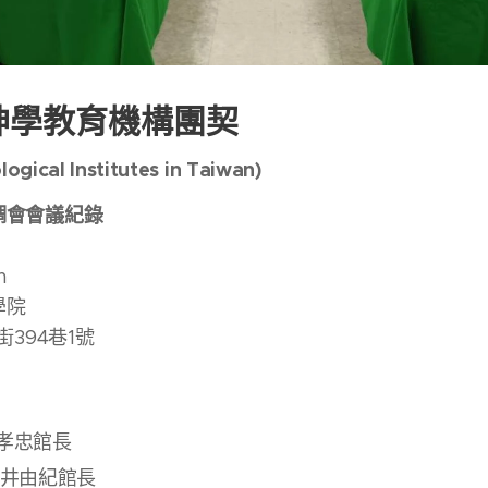
神學教育機構團契
logical Institutes in Taiwan)
調會會議紀錄
m
學院
街394巷1號
孝忠館長
高井由紀館長