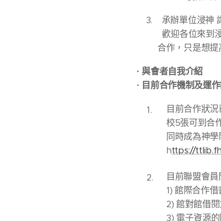
3. 承辦單位浸神 
歡迎各位來到浸神
合作，只是想提高更
·
與會者自我介紹
·
目前合作機制及運作說
目前合作狀況
校5張可到合
同時成為神學
h
ttps://ttlib.
目前聯盟會員
1) 館際合作
2) 館對館借
3) 電子資源