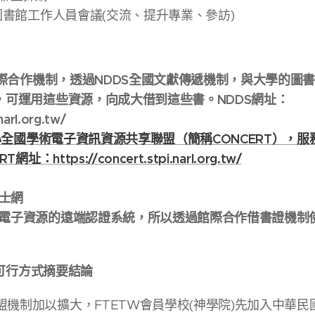
年辦圖書館工作人員會議(交流、提升專業、參訪)
館際合作機制，透過NDDS全國文獻傳遞機制，與大學的圖
，可運用這些資源，向成大借到這些書。NDDS網址：
narl.org.tw/
心全國學術電子資訊資源共享聯盟（簡稱CONCERT），服
：https://concert.stpi.narl.org.tw/
博士網
電子資源的遠端認證系統，所以透過館際合作借書證機制
可行方式摘要結論
盟機制加以擴大，FTETW會員學校(神學院)先加入中華