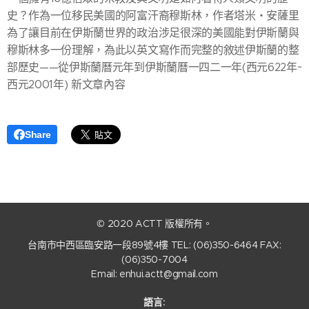
史？作為一位移民美國的阿富汗裔穆斯林，作者塔米‧安薩里
為了讓目前在伊斯蘭世界的政治涉足很深的美國能對伊斯蘭與
穆斯林多一份理解，為此以英文寫作而完整的敘述伊斯蘭的整
部歷史——從伊斯蘭曆元年到伊斯蘭曆一四二一年(西元622年~
西元2001年) 新文章內容
Share
© 2020 ACTT 版權所有。
台南市中西區臨安路一段89號4樓 TEL: (06)350-6464 FAX:
(06)350-7004
Email: enhui.actt@gmail.com
語言