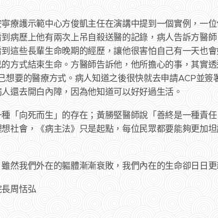
安寧療護示範中心方俊凱主任在演講中提到一個實例，一位
看到病歷上他有兩次上吊自殺送醫的記錄，病人告訴方醫師
看到這些長輩生命晚期的經歷，讓他很害怕自己有一天也會
的方式結束生命。方醫師告訴他，他所擔心的事，其實透
己想要的醫療方式。病人知道之後很快就去申請ACP並簽
病人還去開白內障，因為他知道可以好好過生活。
一種「向死而生」的存在；黃勝堅醫師說「善終是一種責任
理想社會，《病主法》只是起點，每位民眾都要能夠更加坦
。
雖然我們外在的軀體漸漸衰敗，我們內在的生命卻日日更新。
院長周恬弘