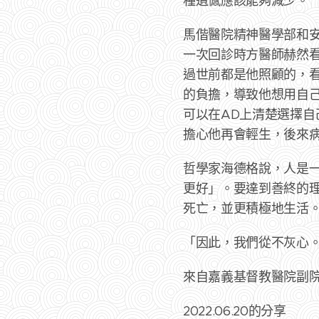
種遺憾應該能夠減少。
馬偕醫院精神醫學部和
一次回診時方醫師赫然
過世前都是他照顧的，
的負擔，導致他想用自己
可以在AD上清楚選擇自
擔心他再會輕生，後來
哲學家海德格說，人是
更好」。要達到善終的
死亡，並更積極地生活
「因此，我們從不灰心。
來自嘉義基督教醫院副
2022.06.20的分享