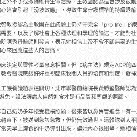
期之外不予或撤除維持生命治療，主教團認為這會涉及被動
擔心這會引起「滑坡效應」，導致生命守護標準的持續退縮
智教授認為主教團在此議題上仍持守完全「pro-life」
遇需要，以及了解社會上各種法理和學理的論述，才能對社
醫院陳秀丹醫師則發言，表示她相信上帝不會不顧無辜的生
的心來回應這些人的苦痛。
床決定與靈性考量息息相關，但《病主法》規定ACP的
。教會醫院應該好好重視臨床牧關人員的培育和制度，發揮
人工餵養議題表達關切，北市聯醫前總院長黃勝堅醫師認為
量避免，設法讓病人自然進食才是有品質和尊嚴的照顧。
享自己奶奶多年接受機構照顧，後來皆以鼻胃管進食，有一
急轉直下，被送到急診急救，但仍無效過世。遺體送到太平
將當天早上灌食的牛奶導引出來，讓她內心很衝擊。她相信