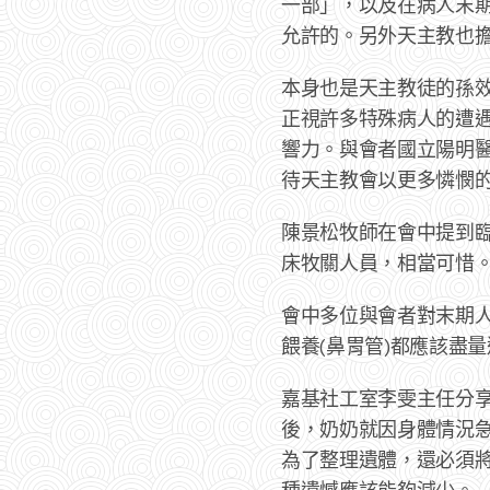
一部」，以及在病人末
允許的。另外天主教也
本身也是天主教徒的孫效
正視許多特殊病人的遭
響力。與會者國立陽明
待天主教會以更多憐憫
陳景松牧師在會中提到臨
床牧關人員，相當可惜
會中多位與會者對末期
餵養(鼻胃管)都應該盡
嘉基社工室李雯主任分
後，奶奶就因身體情況
為了整理遺體，還必須