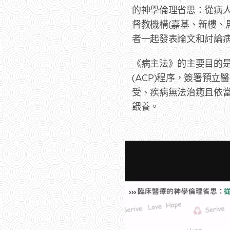
的神學倫理省思：從病人
督教機構(嘉基、新樓、
者一起發表論文和討論
《病主法》的主要目的
(ACP)程序，簽署預
受、疾病無法治癒且依
餵養。