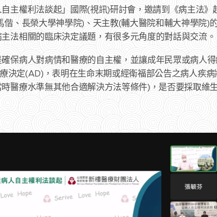
自主權利法談起」國際(視訊)研討會，邀請到《病主法》
馬偕、長榮大學神學院)、天主教(輔大醫院和輔大神學院)
病主法相關的臨床決定議題，有很多元角度的對話與交流。
是確保病人對病情和醫療的自主權，並讓成年民眾或病人得
立醫療決定(AD)，表明在生命末期或經衛福部公告之病人疾
當時醫療水準無其他合適解決方法等條件)，是否要採取維