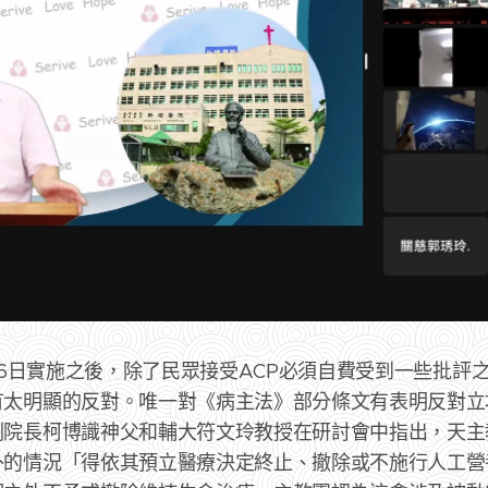
1月6日實施之後，除了民眾接受ACP必須自費受到一些批評
有太明顯的反對。唯一對《病主法》部分條文有表明反對立
院長柯博識神父和輔大符文玲教授在研討會中指出，天主
外的情況「得依其預立醫療決定終止、撤除或不施行人工營