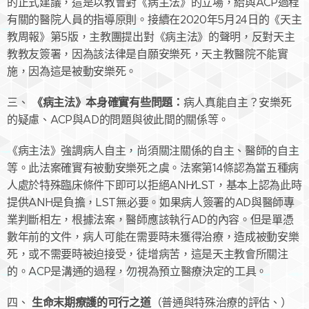
的正式建議，這是以教會對《病主法》的立場，給與ACP過程
有關的醫院人員的指導原則。接續在2020年5月24日的《天主
教周報》第5版，主教團提出對《病主法》的聲明，反對天主
教教友簽署，因為該法律是自願安樂死，天主教醫院不能實
施，因為這是被動安樂死。
《病主法》本身確實有些問題：
三、
病人真能自主？安樂死
的疑慮、ACP與AD的問題與彼此間的關係等。
《病主法》強調病人自主，尚須關注關係的自主、醫師的自主
等。此法案確實有被動安樂死之虞。法案第14條認為當五種病
人處於特殊臨床條件下即可以拒絕ANH∕LST，基本上認為此時
提供ANH是負擔，LST無必要。如果病人簽署的AD與醫師專
業判斷相左，根據法案，醫師應該執行AD的內容。但是單憑
數年前的文件，病人可能在需要時未獲得治療，造成被動安樂
死，或不需要時被迫接受，徒增病苦，這是天主教會所關注
的。ACP是溝通的過程，勿視為預立醫療決定的工具。
生命末期療護的可行之道
四、
（普通與特殊治療的評估、）