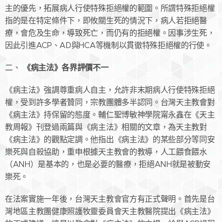
主的優先，拓展病人行使特殊拒絕權的範圍。所謂特殊拒絕權
指的是在特定條件下，即攸關生死的情況下，病人若拒絕醫
療，會危及生命，導致死亡，而仍有的拒絕權。因事涉生死，
因此引進ACP、AD與HCA等機制以貫徹特殊拒絕權的行使。
《病主法》各界評價不一
二、
《病主法》強調尊重病人自主，允許非末期病人行使特殊拒絕
權，受到許多學者贊同，宗教團體多半認同。台灣天主教會對
《病主法》持保留的態度。輔仁聖博敏神學院甯永鑫在《天主
教周報》刊登過兩篇與《病主法》相關的文章，為天主教對
《病主法》的觀點定調。他指出《病主法》的某些部分等同安
樂死與自殺協助，重申根據天主教會的教導，人工餵食餵水
（ANH）是基本的，也是必要的醫療，拒絕ANH就是被動安
樂死。
在法案實施一年後，台灣天主教會官方有正式聲明。首先是台
灣地區主教團健康照護牧靈委員會天主教醫院提出《病主法》