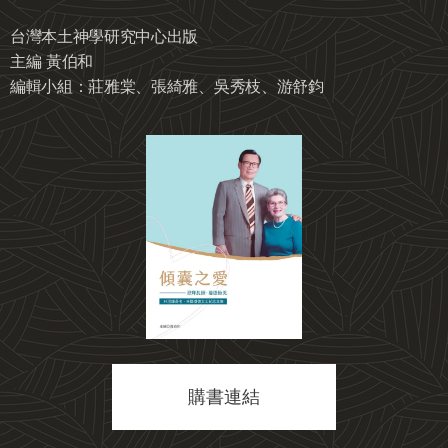
台灣本土神學研究中心出版
主編 黃伯和
編輯小組：莊雅棠、張綺雅、吳秀枝、游舒鈞
購書連結