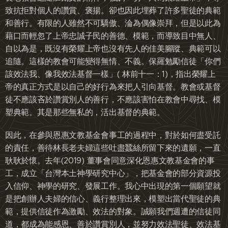
致抗拒對個人的讚賞、褒揚。卻也因此埋葬了許多聖徒的典範
和善行。有限的人雖然不可驕傲、淪為偶像崇拜，但是以此為
藉口而輕忽了上帝忠誠子民的善德、模範，而導致目中無人、
自以為是，既沒有榮耀上帝也沒有先人的佳美腳蹤、典範可以
追隨。這樣的教會可能變得無情、不義。保羅勉勵信徒「你們
該效法我、像我效法基督一樣」( 林前十一：1)，指出榮耀上
帝的真正方式是以自己的好行為來把人引向基督。教會或基督
徒不應該吝於讚賞別人的善行，不應該害怕在教會中尋找、模
塑典範。其是那些無私的，活出基督的典範。
因此，在參與恩惠文教基金會事工的過程中，對於如何盡受託
的責任，善待林長老夫婦這些吐盡蠶絲所留下來的遺願，一直
耿耿於懷。去年(2019) 董事會同意深化恩惠文教基金會的事
工，成立「台灣本土神學研究中心」，把基金會的部分資源投
入信仰、神學的研究、發展工作。我心中出現的第一個願望就
是把創辦人夫婦的信心、義行整理出來，模塑出當代聖徒的典
範，提供信徒作為激勵、效法的對象。誠願我們週遭的信徒同
道，都成為能感恩、善於讚賞別人，並努力效法聖徒、效法基