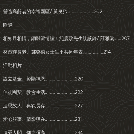
營造高齡者的幸福園區/ 黃良矜.................................202
附錄
相知且相惜，銅雕留情誼！紀慶玟先生訪談錄/ 莊雅棠.........207
林澄輝長老、鄧璐德女士生平共同年表..........................214
活動相片
設立基金、彰顯神恩.....................................220
信徒團契、教會生活.....................................222
追思故人、典範長存.....................................227
愛心服事、倩影猶在.....................................231
遺愛人間、仰之彌高.....................................234