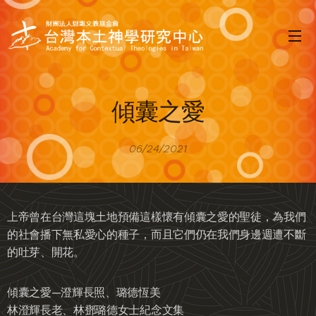
傾囊之愛
06/24/2021
上帝曾在台灣這塊土地預備這樣懷有傾囊之愛的聖徒，為我們
的社會播下無私愛心的種子，而且它們仍在我們身邊週遭不斷
的吐芽、開花。
傾囊之愛—澄輝長照、璐德恆美
林澄輝長老、林鄧璐德女士紀念文集