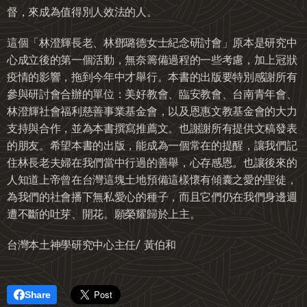
督，來成為值得別人效法的人。
這個「林澄輝長老、林鄧璐德女士紀念研討會」原本是研究中
心成立後的第一個活動，無奈籌備過程的一些考慮，加上冠狀
疫情的影響，拖到今年中才舉行。本書的出版要特別感謝所有
參與研討會合辦的單位：美好教會、臨安教會、台南青年會、
林澄輝社會福利慈善事業基金會，以及恩惠文教基金會的大力
支持與合作，並為本書撰寫推薦文。也謝謝所有提供文稿發表
的朋友。希望本書的出版，能成為一個常在的提醒，讓我們記
住林長老夫婦在我們當中行過的善舉，心存感恩。也讓後來的
人知道上帝曾在台灣這塊土地預備這樣懷有傾囊之愛的聖徒，
為我們的社會播下無私愛心的種子，而且它們仍在我們身邊週
遭不斷的吐芽、開花。願榮耀歸於上主。
台灣本土神學研究中心主任/ 黃伯和
Share