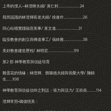
上帝的僕人─林澄輝夫婦/ 黃仁村................................24
我所認識的林澄輝長老夫婦/ 徐連作.............................26
同心站穩實踐福音美事/ 黃文進..................................31
臨安教會的創立與傳道事工/ 張綺雅.............................38
美好教會建造歷程/ 林明宏.......................................99
第2 部 神學教育與信徒培育
雞蛋花的情緣：林澄輝、鄧璐德夫婦與長榮大學/ 陳錦
生.........108
神學教育與信徒信仰之對話：張力與活力/ 王崇堯..............114
澄輝常照•璐德恆美：