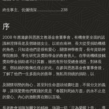
終生事主、伉儷情深.....................................238
序
2008 年應邀參與恩惠文教基金會董事會，有機會更全面的認
識林澄輝長老及鄧璐德女士。以前在南神、長大從受捐助機構
的角色，只知道他們是很有愛心，關懷神學教育，長年資助神
學院教師、學生研究及獎助學金的教會善人。在學術機構接觸
獎助學金捐助者不計其數，雖然有所領受總會感恩，對林長
老、鄧姑娘的敬佩也僅止於此。在參與恩惠基金會董事會後，
了解了他們一生多面向的善舉，無私而持續的捐助，以
及關懷弱勢的熱心，甚至到生命盡頭傾囊吐盡，不留分文的義
舉，讓我驚覺他們實踐的竟是「春蠶到死絲方盡」的永不止息
的愛心。內心的激動實在難以言喻。
長老教會追隨加爾文的精神，強調一切「只為榮耀上帝」，導