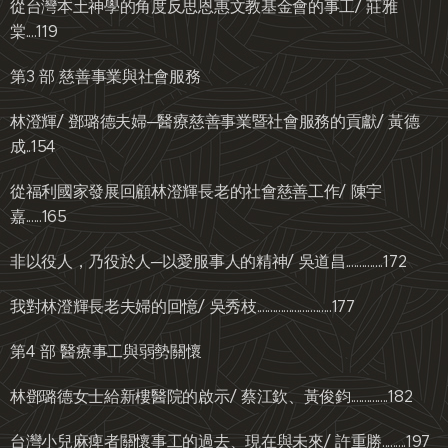
從台灣本土神學的角度反思恩惠文教基金會的事工/ 莊雅
棠....119
第3 部 慈善事業與社會服務
林澄輝/ 鄧璐德夫婦─醫療慈善事業暨社會服務的貢獻/ 黃德
成..154
從福利國家發展回顧林澄輝長老的社會慈善工作/ 陳宇
嘉......165
非以役人，乃役於人─以愛服事人的精神/ 吳道昌..............172
我對林澄輝長老夫婦的回憶/ 吳秀枝............................177
第4 部 醫療事工與弱勢關懷
林鄧璐德女士給新樓醫院的啟示/ 蔡江欽、黃俊鈞..............182
台灣小兒麻痺者關懷事工的過去、現在與未來/ 許重勝.........197