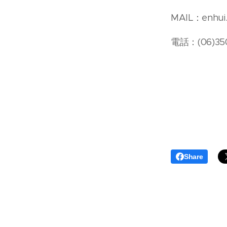
MAIL：enhui.
電話：(06)35
Share