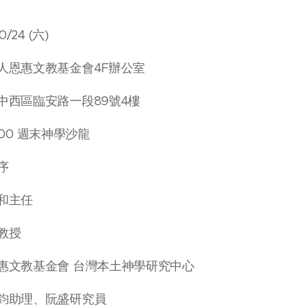
/24 (六)
人恩惠文教基金會4F辦公室
中西區臨安路一段89號4樓
2:00 週末神學沙龍
序
和主任
教授
惠文教基金會 台灣本土神學研究中心
鈞助理、阮盛研究員